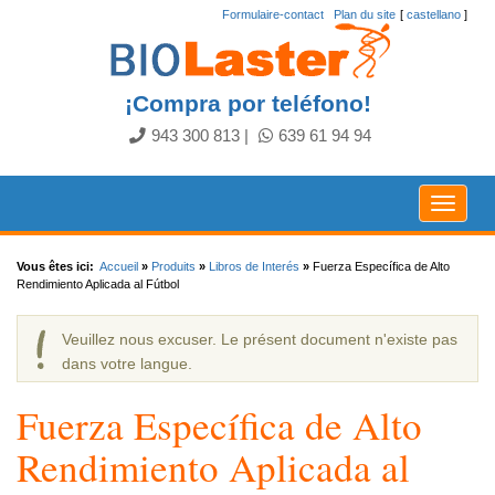
Formulaire-contact
.
Plan du site
[
castellano
]
¡Compra por teléfono!
943 300 813
|
639 61 94 94
Toggle
navigat
Vous êtes ici:
Accueil
»
Produits
»
Libros de Interés
»
Fuerza Específica de Alto
Rendimiento Aplicada al Fútbol
Veuillez nous excuser. Le présent document n'existe pas
dans votre langue.
Fuerza Específica de Alto
Rendimiento Aplicada al