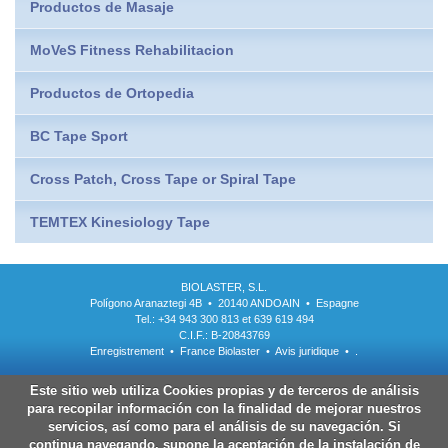
Productos de Masaje
MoVeS Fitness Rehabilitacion
Productos de Ortopedia
BC Tape Sport
Cross Patch, Cross Tape or Spiral Tape
TEMTEX Kinesiology Tape
BIOLASTER, S.L.
Polígono Aranaztegi 4B • 20140 ANDOAIN • Espagne
Tel.: +34 943 300 813 et 639 619 494
C.I.F.: B-20843769
Enregistrement
•
France Biolaster
•
Avis juridique
•
.
Este sitio web utiliza Cookies propias y de terceros de análisis
para recopilar información con la finalidad de mejorar nuestros
servicios, así como para el análisis de su navegación. Si
continua navegando, supone la aceptación de la instalación de