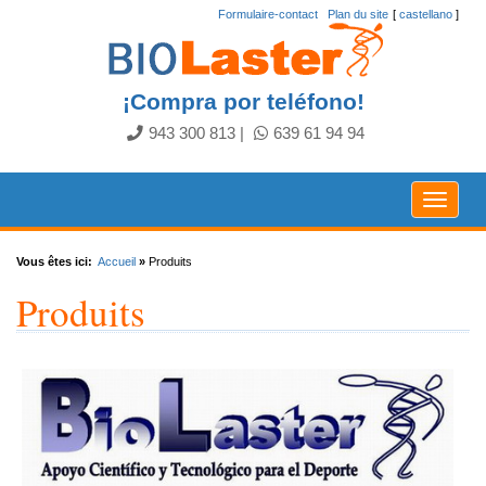
Formulaire-contact
.
Plan du site
[
castellano
]
¡Compra por teléfono!
943 300 813
|
639 61 94 94
Toggle
navigat
Vous êtes ici:
Accueil
»
Produits
Produits