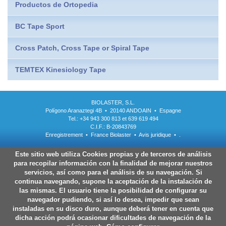
Productos de Ortopedia
BC Tape Sport
Cross Patch, Cross Tape or Spiral Tape
TEMTEX Kinesiology Tape
BIOLASTER, S.L.
Polígono Aranaztegi 4B • 20140 ANDOAIN • Espagne
Tel.: +34 943 300 813 et 639 619 494
C.I.F.: B-20843769
Enregistrement
•
France Biolaster
•
Avis juridique
•
.
Este sitio web utiliza Cookies propias y de terceros de análisis
para recopilar información con la finalidad de mejorar nuestros
servicios, así como para el análisis de su navegación. Si
continua navegando, supone la aceptación de la instalación de
las mismas. El usuario tiene la posibilidad de configurar su
navegador pudiendo, si así lo desea, impedir que sean
instaladas en su disco duro, aunque deberá tener en cuenta que
dicha acción podrá ocasionar dificultades de navegación de la