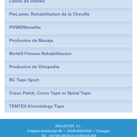
Libros de Interés
PieLaster. Rehabilitation de la Cheville
POWERbreathe
Productos de Masaje
MoVeS Fitness Rehabilitacion
Productos de Ortopedia
BC Tape Sport
Cross Patch, Cross Tape or Spiral Tape
TEMTEX Kinesiology Tape
BIOLASTER, S.L.
Polígono Aranaztegi 4B • 20140 ANDOAIN • Espagne
Tel.: +34 943 300 813 et 639 619 494