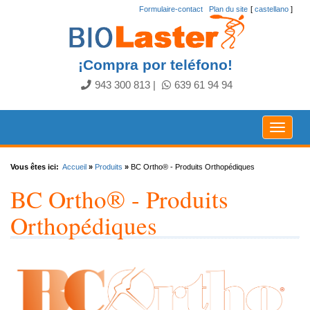
Formulaire-contact
.
Plan du site
[
castellano
]
¡Compra por teléfono!
943 300 813
|
639 61 94 94
Toggle
navigat
Vous êtes ici:
Accueil
»
Produits
»
BC Ortho® - Produits Orthopédiques
BC Ortho® - Produits
Orthopédiques