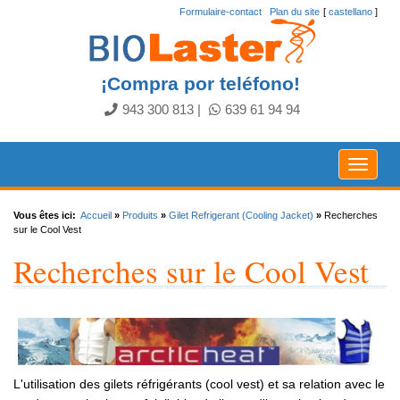
Formulaire-contact
.
Plan du site
[
castellano
]
¡Compra por teléfono!
943 300 813
|
639 61 94 94
Toggle
navigat
Vous êtes ici:
Accueil
»
Produits
»
Gilet Refrigerant (Cooling Jacket)
»
Recherches
sur le Cool Vest
Recherches sur le Cool Vest
L'utilisation des gilets réfrigérants (cool vest) et sa relation avec le