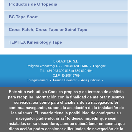
Productos de Ortopedia
BC Tape Sport
Cross Patch, Cross Tape or Spiral Tape
TEMTEX Kinesiology Tape
BIOLASTER, S.L.
Polígono Aranaztegi 4B • 20140 ANDOAIN • Espagne
Tel.: +34 943 300 813 et 639 619 494
C.I.F.: B-20843769
Enregistrement
•
France Biolaster
•
Avis juridique
•
.
Este sitio web utiliza Cookies propias y de terceros de análisis
para recopilar información con la finalidad de mejorar nuestros
servicios, así como para el análisis de su navegación. Si
continua navegando, supone la aceptación de la instalación de
las mismas. El usuario tiene la posibilidad de configurar su
navegador pudiendo, si así lo desea, impedir que sean
instaladas en su disco duro, aunque deberá tener en cuenta que
dicha acción podrá ocasionar dificultades de navegación de la