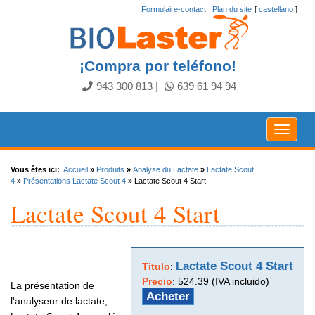
Formulaire-contact
.
Plan du site
[
castellano
]
¡Compra por teléfono!
943 300 813
|
639 61 94 94
Toggle
navigat
Vous êtes ici:
Accueil
»
Produits
»
Analyse du Lactate
»
Lactate Scout
4
»
Présentations Lactate Scout 4
»
Lactate Scout 4 Start
Lactate Scout 4 Start
Lactate Scout 4 Start
Titulo
:
Precio
:
524.39 (IVA incluido)
La présentation de
Acheter
l'analyseur de lactate,