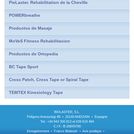
PieLaster. Rehabilitation de la Cheville
POWERbreathe
Productos de Masaje
MoVeS Fitness Rehabilitacion
Productos de Ortopedia
BC Tape Sport
Cross Patch, Cross Tape or Spiral Tape
TEMTEX Kinesiology Tape
BIOLASTER, S.L.
Polígono Aranaztegi 4B • 20140 ANDOAIN • Espagne
Tel.: +34 943 300 813 et 639 619 494
C.I.F.: B-20843769
Enregistrement
•
France Biolaster
•
Avis juridique
•
.