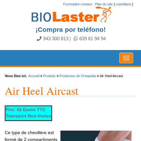
Formulaire-contact
.
Plan du site
[
castellano
]
¡Compra por teléfono!
943 300 813
|
639 61 94 94
Toggle
navigat
Vous êtes ici:
Accueil
»
Produits
»
Productos de Ortopedia
»
Air Heel Aircast
Air Heel Aircast
Prix: 42 Euros TTC
Transport Non-Inclus
Ce type de chevillère est
formé de 2 compartiments