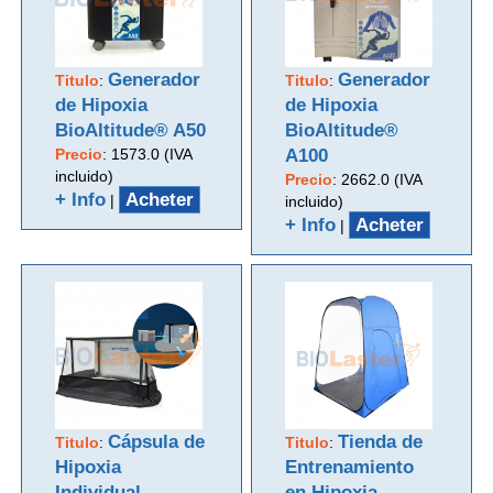
Generador
Generador
Titulo
:
Titulo
:
de Hipoxia
de Hipoxia
BioAltitude® A50
BioAltitude®
Precio
:
1573.0 (IVA
A100
incluido)
Precio
:
2662.0 (IVA
+ Info
Acheter
|
incluido)
+ Info
Acheter
|
Cápsula de
Tienda de
Titulo
:
Titulo
:
Hipoxia
Entrenamiento
Individual
en Hipoxia