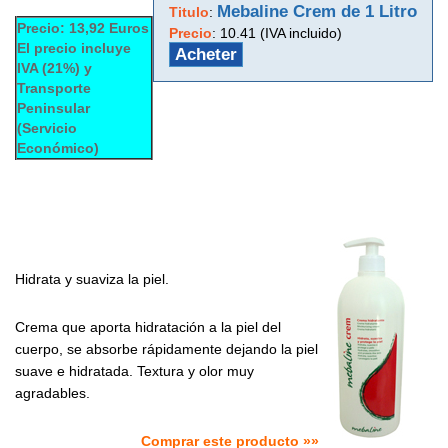
Mebaline Crem de 1 Litro
Titulo
:
Precio: 13,92 Euros
Precio
:
10.41 (IVA incluido)
El precio incluye
Acheter
IVA (21%) y
Transporte
Peninsular
(Servicio
Económico)
Hidrata y suaviza la piel.
Crema que aporta hidratación a la piel del
cuerpo, se absorbe rápidamente dejando la piel
suave e hidratada. Textura y olor muy
agradables.
Comprar este producto »»