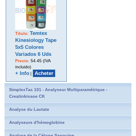
Temtex
Titulo
:
Kinesiology Tape
5x5 Colores
Variados 6 Uds
Precio
:
54.45 (IVA
incluido)
+ Info
Acheter
|
SimplexTas 101 - Analyseur Multiparamétrique -
Creatinkinase CK
Analyse du Lactate
Analyseurs d'hémoglobine
Analyse de la Cétone Sanguine