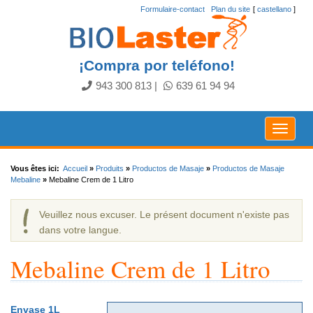
Formulaire-contact
.
Plan du site
[
castellano
]
¡Compra por teléfono!
943 300 813
|
639 61 94 94
Toggle
navigat
Vous êtes ici:
Accueil
»
Produits
»
Productos de Masaje
»
Productos de Masaje
Mebaline
»
Mebaline Crem de 1 Litro
Veuillez nous excuser. Le présent document n'existe pas
dans votre langue.
Mebaline Crem de 1 Litro
Envase 1L