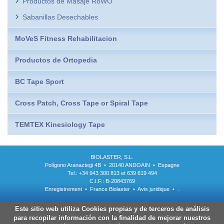
Productos de Masaje RöWO
Sabanillas Desechables
MoVeS Fitness Rehabilitacion
Productos de Ortopedia
BC Tape Sport
Cross Patch, Cross Tape or Spiral Tape
TEMTEX Kinesiology Tape
BIOLASTER, S.L.
Polígono Aranaztegi 4B • 20140 ANDOAIN • Espagne
Tel.: +34 943 300 813 et 639 619 494
C.I.F.: B-20843769
Enregistrement
•
France Biolaster
•
Avis juridique
•
.
Este sitio web utiliza Cookies propias y de terceros de análisis
para recopilar información con la finalidad de mejorar nuestros