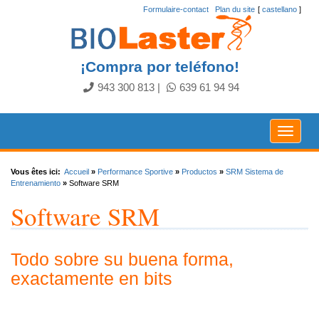
Formulaire-contact
.
Plan du site
[
castellano
]
¡Compra por teléfono!
943 300 813
|
639 61 94 94
Toggle
navigat
Vous êtes ici:
Accueil
»
Performance Sportive
»
Productos
»
SRM Sistema de
Entrenamiento
»
Software SRM
Software SRM
Todo sobre su buena forma,
exactamente en bits