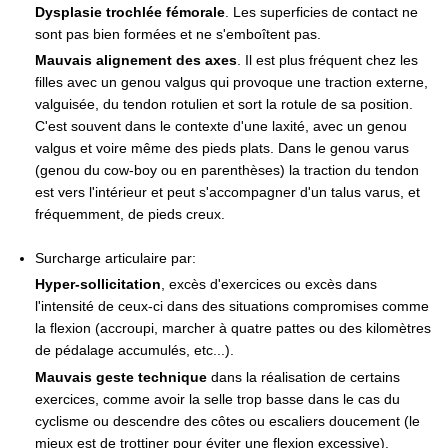
Dysplasie trochlée fémorale
. Les superficies de contact ne
sont pas bien formées et ne s'emboîtent pas.
Mauvais alignement des axes
. Il est plus fréquent chez les
filles avec un genou valgus qui provoque une traction externe,
valguisée, du tendon rotulien et sort la rotule de sa position.
C'est souvent dans le contexte d'une laxité, avec un genou
valgus et voire même des pieds plats. Dans le genou varus
(genou du cow-boy ou en parenthèses) la traction du tendon
est vers l'intérieur et peut s'accompagner d'un talus varus, et
fréquemment, de pieds creux.
Surcharge articulaire par:
Hyper-sollicitation
, excès d'exercices ou excès dans
l'intensité de ceux-ci dans des situations compromises comme
la flexion (accroupi, marcher à quatre pattes ou des kilomètres
de pédalage accumulés, etc...).
Mauvais geste technique
dans la réalisation de certains
exercices, comme avoir la selle trop basse dans le cas du
cyclisme ou descendre des côtes ou escaliers doucement (le
mieux est de trottiner pour éviter une flexion excessive).