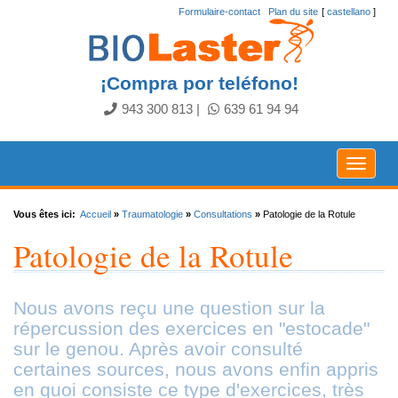
Formulaire-contact
.
Plan du site
[
castellano
]
¡Compra por teléfono!
943 300 813
|
639 61 94 94
Toggle
navigat
Vous êtes ici:
Accueil
»
Traumatologie
»
Consultations
»
Patologie de la Rotule
Patologie de la Rotule
Nous avons reçu une question sur la
répercussion des exercices en "estocade"
sur le genou. Après avoir consulté
certaines sources, nous avons enfin appris
en quoi consiste ce type d'exercices, très