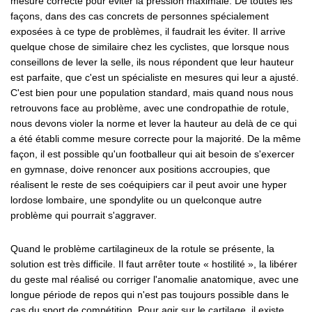
mesure correcte pour éviter la pression maximale. De toutes les
façons, dans des cas concrets de personnes spécialement
exposées à ce type de problèmes, il faudrait les éviter. Il arrive
quelque chose de similaire chez les cyclistes, que lorsque nous
conseillons de lever la selle, ils nous répondent que leur hauteur
est parfaite, que c'est un spécialiste en mesures qui leur a ajusté.
C'est bien pour une population standard, mais quand nous nous
retrouvons face au problème, avec une condropathie de rotule,
nous devons violer la norme et lever la hauteur au delà de ce qui
a été établi comme mesure correcte pour la majorité. De la même
façon, il est possible qu'un footballeur qui ait besoin de s'exercer
en gymnase, doive renoncer aux positions accroupies, que
réalisent le reste de ses coéquipiers car il peut avoir une hyper
lordose lombaire, une spondylite ou un quelconque autre
problème qui pourrait s'aggraver.
Quand le problème cartilagineux de la rotule se présente, la
solution est très difficile. Il faut arrêter toute « hostilité », la libérer
du geste mal réalisé ou corriger l'anomalie anatomique, avec une
longue période de repos qui n'est pas toujours possible dans le
cas du sport de compétition. Pour agir sur le cartilage, il existe