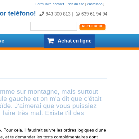
Formulaire-contact
.
Plan du site
[
castellano
]
or teléfono!
943 300 813
|
639 61 94 94
ue
Achat en ligne
e comme sur montagne, mais surtout
ule gauche et on m'a dit que c'était
oïde. J'aimerai que vous puissiez
aire très mal. Existe t'il des
. Pour cela, il faudrait suivre les ordres logiques d'une
mine, et te demander les tests complémentaires dont