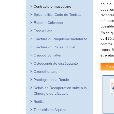
nous aur
Contracture musculaire
question
Epicondilitis. Codo de Tenista
racontes
médecin 
Espolon Calcaneo
possible
Fascia Lata
En ce qu
qu'il t'
Fracture du cinquième métatarse
comme le
Fracture du Plateau Tibial
repos. M
Osgood Schlatter
être étu
Ostéocondryte disséquante
Pro
Ozonotherapie
Patologie de la Rotule
Delais de Recuperation suite a la
Chirurgie de L'Epaule
Rodilla
Tendinitis de Aquiles