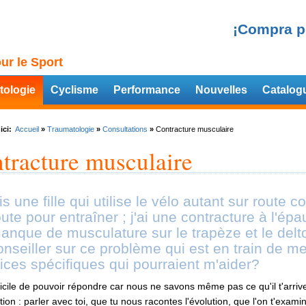
¡Compra p
ur le Sport
tologie
Cyclisme
Performance
Nouvelles
Catalog
ici:
Accueil
»
Traumatologie
»
Consultations
»
Contracture musculaire
tracture musculaire
is une fille qui utilise le vélo autant sur rout
oute pour entraîner ; j'ai une contracture à l'épa
anque de musculature sur le trapèze et le delt
nseiller sur ce problème qui est en train de me f
ices spécifiques qui pourraient m'aider?
ifficile de pouvoir répondre car nous ne savons même pas ce qu'il t'arrive
tion : parler avec toi, que tu nous racontes l'évolution, que l'on t'exa