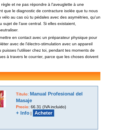
e règle et ne pas répondre à l'aveuglette à une
 que le diagnostic de contracture isolée que tu nous
n vélo au cas où tu pédales avec des asymétries, qu'un
et de l'axe central. Si elles existaient,
eutraliser.
e mettre en contact avec un préparateur physique pour
éter avec de l'électro-stimulation avec un appareil
puisses l'utiliser chez toi, pendant tes moments de
es à travers le courrier, parce que les choses doivent
Manual Profesional del
Titulo
:
Masaje
Precio
:
66.31 (IVA incluido)
+ Info
Acheter
|