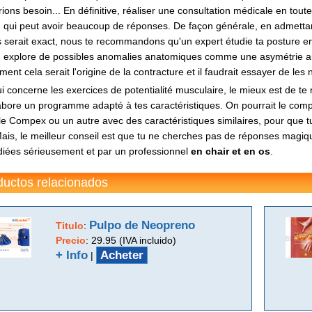
ions besoin... En définitive, réaliser une consultation médicale en tout
 qui peut avoir beaucoup de réponses. De façon générale, en admettant
 serait exact, nous te recommandons qu'un expert étudie ta posture e
explore de possibles anomalies anatomiques comme une asymétrie au suj
ment cela serait l'origine de la contracture et il faudrait essayer de les n
i concerne les exercices de potentialité musculaire, le mieux est de t
élabore un programme adapté à tes caractéristiques. On pourrait le compl
 Compex ou un autre avec des caractéristiques similaires, pour que tu 
ais, le meilleur conseil est que tu ne cherches pas de réponses magiqu
diées sérieusement et par un professionnel
en chair et en os
.
ductos relacionados
Pulpo de Neopreno
Titulo
:
Precio
:
29.95 (IVA incluido)
+ Info
Acheter
|