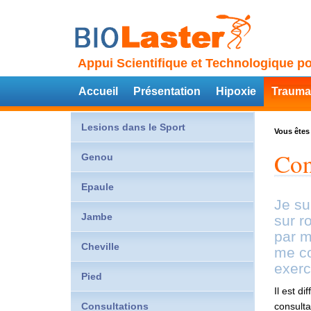
Appui Scientifique et Technologique po
Accueil
Présentation
Hipoxie
Trauma
Lesions dans le Sport
Vous êtes 
Con
Genou
Epaule
Je su
Jambe
sur r
par m
Cheville
me co
exerc
Pied
Il est d
Consultations
consulta