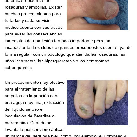
auténtica "epidemia" de
rozaduras y ampollas. Existen
muchos procedimientos para
tratarlas y cada servicio
médico cuenta con sus trucos
para evitar las consecuencias
inmediatas de una lesión tan poco importante pero tan
incapacitante. Los clubs de grandes presupuestos cuentan ya, de
forma regular, con un podólogo que atienda las rozaduras, las
uñas incarnatas, las hiperqueratosis o los hematomas
subungueales.
Un procedimiento muy efectivo
para el tratamiento de las
ampollas es la punción con
una aguja muy fina, extracción
del líquido seroso e
inoculación de Betadine o
mercromina. Cuando se
levanta la piel conviene aplicar
un parche de "segunda piel" como, por ejemplo, el Compeed y