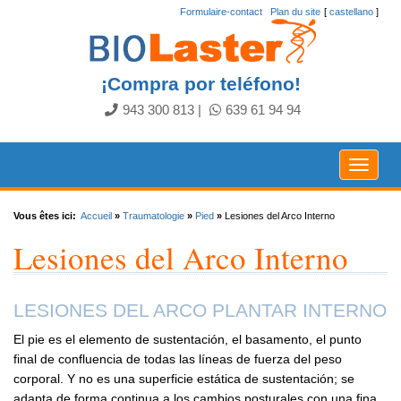
Formulaire-contact
.
Plan du site
[
castellano
]
¡Compra por teléfono!
943 300 813
|
639 61 94 94
Toggle
navigat
Vous êtes ici:
Accueil
»
Traumatologie
»
Pied
»
Lesiones del Arco Interno
Lesiones del Arco Interno
LESIONES DEL ARCO PLANTAR INTERNO
El pie es el elemento de sustentación, el basamento, el punto
final de confluencia de todas las líneas de fuerza del peso
corporal. Y no es una superficie estática de sustentación; se
adapta de forma continua a los cambios posturales con una fina