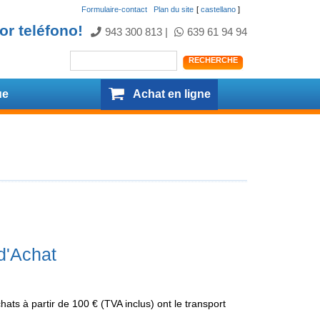
Formulaire-contact
.
Plan du site
[
castellano
]
or teléfono!
943 300 813
|
639 61 94 94
ue
Achat en ligne
 d'Achat
hats à partir de 100 € (TVA inclus) ont le transport