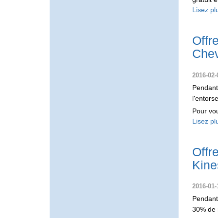
Lisez pl
Offr
Chev
2016-02-
Pendant 
l'entors
Pour vou
Lisez pl
Offr
Kine
2016-01-
Pendant 
30% de r