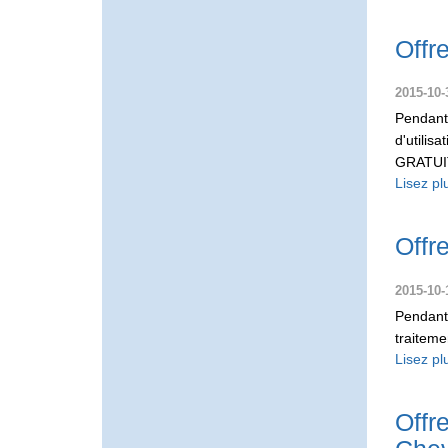
Offr
2015-10-
Pendant 
d'utilis
GRATUIT 
Lisez pl
Offr
2015-10-
Pendant 
traiteme
Lisez pl
Offr