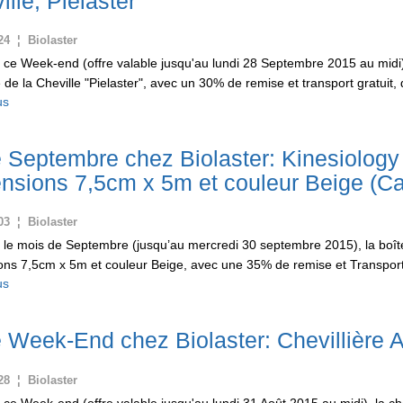
ille, Pielaster
24 ¦ Biolaster
ce Week-end (offre valable jusqu'au lundi 28 Septembre 2015 au midi), l
e de la Cheville "Pielaster", avec un 30% de remise et transport gratuit,
us
e Septembre chez Biolaster: Kinesiolo
nsions 7,5cm x 5m et couleur Beige (Ca
03 ¦ Biolaster
 le mois de Septembre (jusqu’au mercredi 30 septembre 2015), la boî
ns 7,5cm x 5m et couleur Beige, avec une 35% de remise et Transport G
us
e Week-End chez Biolaster: Chevillière A
28 ¦ Biolaster
ce Week-end (offre valable jusqu'au lundi 31 Août 2015 au midi), la che