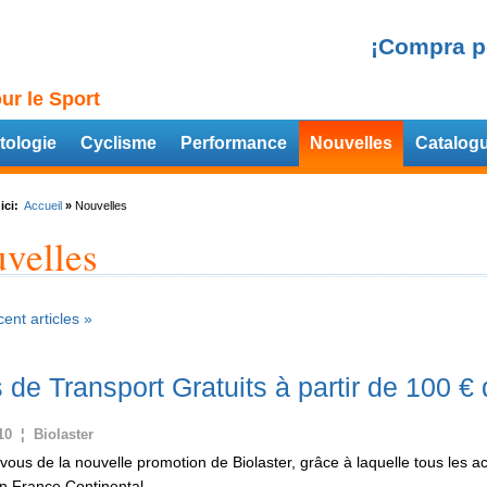
¡Compra p
ur le Sport
tologie
Cyclisme
Performance
Nouvelles
Catalog
ici:
Accueil
»
Nouvelles
velles
ent articles »
s de Transport Gratuits à partir de 100 €
10 ¦ Biolaster
-vous de la nouvelle promotion de Biolaster, grâce à laquelle tous les ac
en France Continental.