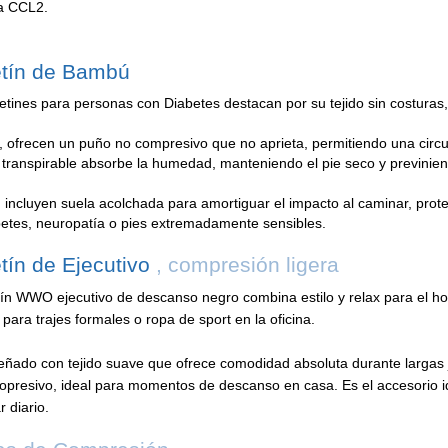
a CCL2.
etín de Bambú
etines para personas con Diabetes destacan por su tejido sin costuras,
ofrecen un puño no compresivo que no aprieta, permitiendo una circul
 transpirable absorbe la humedad, manteniendo el pie seco y previnie
incluyen suela acolchada para amortiguar el impacto al caminar, prot
etes, neuropatía o pies extremadamente sensibles.
tín de Ejecutivo
, compresión ligera
tín WWO ejecutivo de descanso negro combina estilo y relax para el ho
 para trajes formales o ropa de sport en la oficina.
eñado con tejido suave que ofrece comodidad absoluta durante largas j
 opresivo, ideal para momentos de descanso en casa. Es el accesorio id
r diario.