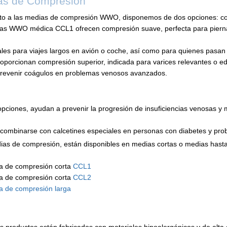
as de Compresión
to a las medias de compresión WWO, disponemos de dos opciones: c
as WWO médica CCL1 ofrecen compresión suave, perfecta para pierna
ales para viajes largos en avión o coche, así como para quienes pas
oporcionan compresión superior, indicada para varices relevantes o
prevenir coágulos en problemas venosos avanzados.
ciones, ayudan a prevenir la progresión de insuficiencias venosas y m
ombinarse con calcetines especiales en personas con diabetes y probl
as de compresión, están disponibles en medias cortas o medias hasta
a de compresión corta
CCL1
a de compresión corta
CCL2
a de compresión larga