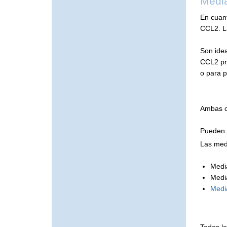
Medi
En cuan
CCL2. L
Son ide
CCL2 pr
o para 
Ambas op
Pueden c
Las medi
Medi
Medi
Medi