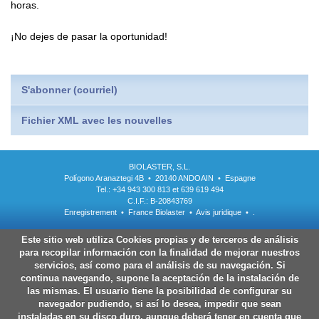
horas.
¡No dejes de pasar la oportunidad!
S'abonner (courriel)
Fichier XML avec les nouvelles
BIOLASTER, S.L.
Polígono Aranaztegi 4B • 20140 ANDOAIN • Espagne
Tel.: +34 943 300 813 et 639 619 494
C.I.F.: B-20843769
Enregistrement
•
France Biolaster
•
Avis juridique
•
.
Este sitio web utiliza Cookies propias y de terceros de análisis
para recopilar información con la finalidad de mejorar nuestros
servicios, así como para el análisis de su navegación. Si
continua navegando, supone la aceptación de la instalación de
las mismas. El usuario tiene la posibilidad de configurar su
navegador pudiendo, si así lo desea, impedir que sean
instaladas en su disco duro, aunque deberá tener en cuenta que