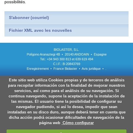
possibilités.
S'abonner (courriel)
Fichier XML avec les nouvelles
BIOLASTER, S.L.
Polígono Aranaztegi 4B • 20140 ANDOAIN • Espagne
Tel.: +34 943 300 813 et 639 619 494
C.I.F.: B-20843769
Enregistrement
•
France Biolaster
•
Avis juridique
•
.
Este sitio web utiliza Cookies propias y de terceros de análisis
para recopilar información con la finalidad de mejorar nuestros
servicios, así como para el análisis de su navegación. Si
continua navegando, supone la aceptación de la instalación de
las mismas. El usuario tiene la posibilidad de configurar su
navegador pudiendo, si así lo desea, impedir que sean
instaladas en su disco duro, aunque deberá tener en cuenta que
dicha acción podrá ocasionar dificultades de navegación de la
página web
Cómo configurar