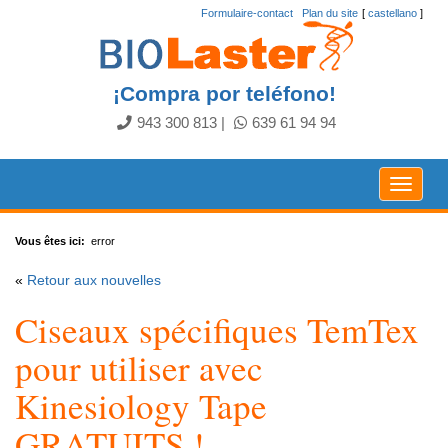
Formulaire-contact
.
Plan du site
[
castellano
]
¡Compra por teléfono!
943 300 813
|
639 61 94 94
Toggle
navigat
Vous êtes ici:
error
«
Retour aux nouvelles
Ciseaux spécifiques TemTex
pour utiliser avec
Kinesiology Tape
GRATUITS !