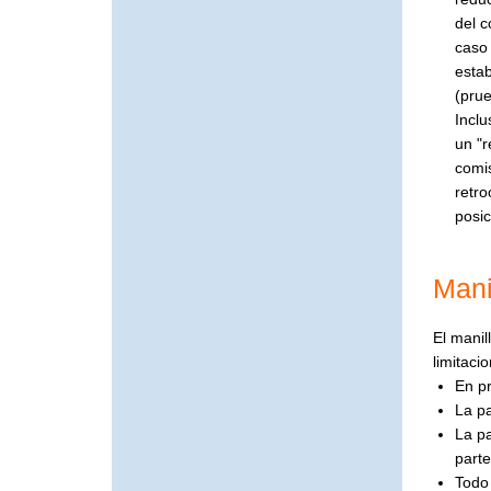
del 
caso 
estab
(prue
Inclu
un "r
comis
retro
posic
Mani
El manil
limitaci
En pr
La pa
La pa
parte
Todo 