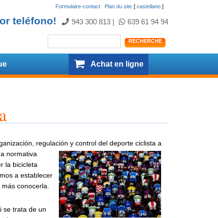
Formulaire-contact
.
Plan du site
[
castellano
]
or teléfono!
943 300 813
|
639 61 94 94
ue
Achat en ligne
a
anización, regulación y control del deporte ciclista a
na normativa
 la bicicleta
vamos a establecer
e más conocerla.
i se trata de un