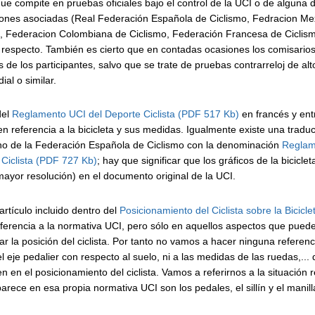
 que compite en pruebas oficiales bajo el control de la UCI o de alguna d
iones asociadas (Real Federación Española de Ciclismo, Fedracion Me
, Federacion Colombiana de Ciclismo, Federación Francesa de Ciclismo
al respecto. También es cierto que en contadas ocasiones los comisario
as de los participantes, salvo que se trate de pruebas contrarreloj de a
ial o similar.
del
Reglamento UCI del Deporte Ciclista (PDF 517 Kb)
en francés y ent
en referencia a la bicicleta y sus medidas.
Igualmente existe una traduc
no de la Federación Española de Ciclismo con la denominación
Reglam
Ciclista (PDF 727 Kb)
; hay que significar que los gráficos de la bicicle
mayor resolución) en el documento original de la UCI.
artículo incluido dentro del
Posicionamiento del Ciclista sobre la Bicicle
ferencia a la normativa UCI, pero sólo en aquellos aspectos que pueden
iar la posición del ciclista. Por tanto no vamos a hacer ninguna referenc
el eje pedalier con respecto al suelo, ni a las medidas de las ruedas,...
ren en el posicionamiento del ciclista. Vamos a referirnos a la situación r
rece en esa propia normativa UCI son los pedales, el sillín y el manilla