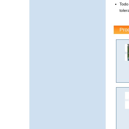
Todo 
toler
Pro