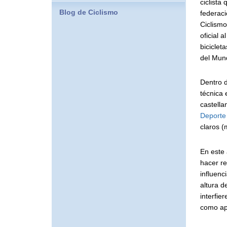
ciclista
Blog de Ciclismo
federac
Ciclismo
oficial 
biciclet
del Mund
Dentro 
técnica 
castella
Deporte 
claros (
En este 
hacer re
influenc
altura d
interfie
como apa