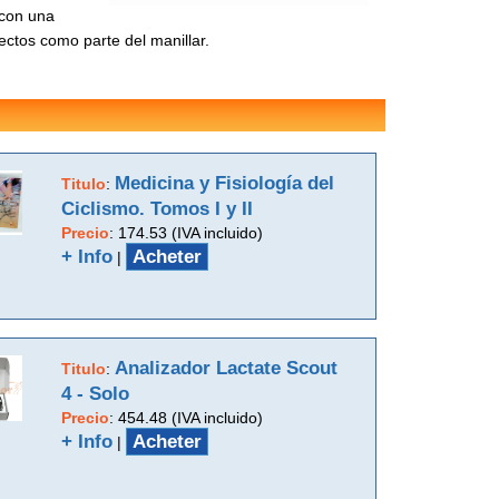
 con una
ectos como parte del manillar.
Medicina y Fisiología del
Titulo
:
Ciclismo. Tomos I y II
Precio
:
174.53 (IVA incluido)
+ Info
Acheter
|
Analizador Lactate Scout
Titulo
:
4 - Solo
Precio
:
454.48 (IVA incluido)
+ Info
Acheter
|