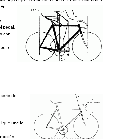
.
En
I
a
l pedal.
ta con
 este
 serie de
al que une la
rección.