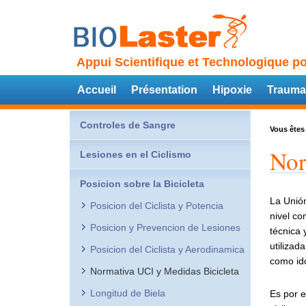
Appui Scientifique et Technologique po
Accueil
Présentation
Hipoxie
Trauma
Controles de Sangre
Vous êtes 
Nor
Lesiones en el Ciclismo
Posicion sobre la Bicicleta
La Unión
Posicion del Ciclista y Potencia
nivel co
Posicion y Prevencion de Lesiones
técnica 
utilizad
Posicion del Ciclista y Aerodinamica
como idó
Normativa UCI y Medidas Bicicleta
Longitud de Biela
Es por e