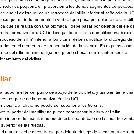
corredor es pequeña en proporción a los demás segmentos corporales
de que el ciclista utilice un retroceso del sillín inferior al señalado la UC
lece que en todo momento la vertical que pasa por delante de la rodill
ba que se realiza con una plomada), debe pasar por delante del eje de
so la normativa de la UCI indica que todo ciclista que utilice una bicicle
etroceso del sillín" inferior a los 5 cms, debería notificarlo al colegio de
arios en el momento de presentación de la licencia. En algunos casos
ceso del sillín mínimo obligatorio puede chocar con los intereses de
ionamiento del ciclista.
llar
lar supone el tercer punto de apoyo de la bicicleta, y también tiene una
ones por parte de la normativa técnica UCI:
incipio la anchura no puede ser superior a los 50 cms.
rte superior del manillar no puede sobrepasar la altura del sillín.
rte inferior del manillar no puede estar por debajo de la línea horizont
 superior de las ruedas.
el manillar debe encontrarse por delante del eje de la columna de la di