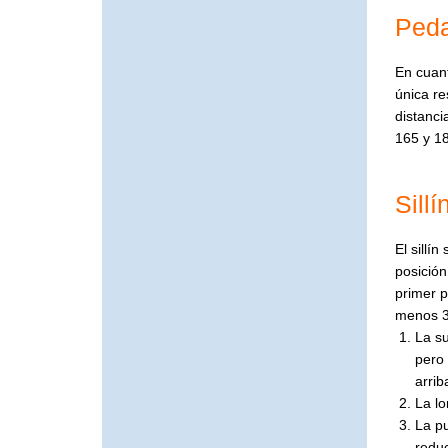
Peda
En cuant
única re
distanci
165 y 18
Sillí
El sillí
posición
primer p
menos 3
La su
pero 
arrib
La lo
La pu
reduc