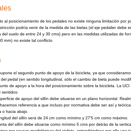
les
o al posicionamiento de los pedales no existe ninguna limitación por p
stricción podría venir de la medida de las bielas (el eje pedalier debe 
a del suelo de entre 24 y 30 cms) pero en las medidas utilizadas de for
0 mm) no existe tal conflicto.
n
n supone el segundo punto de apoyo de la bicicleta, ya que consideramos
 del pedal (en sentido longitudinal, sólo el cambio de biela puede modi
unto de apoyo a la hora del posicionamiento sobre la bicicleta. La UCI li
 sentidos:
perficie de apoyo del sillín debe situarse en un plano horizontal. Realm
hacemos referencia a que incluso por normativa debe ser así y teóricam
a o hacia abajo.
ngitud del sillín será de 24 cm como mínimo y 27'5 cm como máximo.
nta del sillín debe situarse como mínimo 5 cms por detrás de la vertica
irse por causas morfológicas del ciclista, entendiéndose por ello una ta