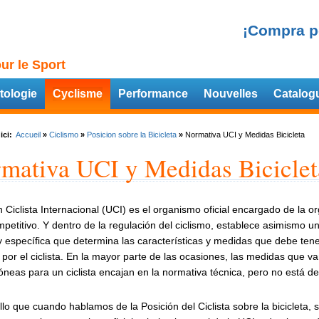
¡Compra p
ur le Sport
tologie
Cyclisme
Performance
Nouvelles
Catalog
ici:
Accueil
»
Ciclismo
»
Posicion sobre la Bicicleta
»
Normativa UCI y Medidas Bicicleta
mativa UCI y Medidas Biciclet
 Ciclista Internacional (UCI) es el organismo oficial encargado de la org
mpetitivo.
Y dentro de la regulación del ciclismo, establece asimismo u
y específica que determina las características y medidas que debe tener
a por el ciclista. En la mayor parte de las ocasiones, las medidas que 
neas para un ciclista encajan en la normativa técnica, pero no está d
llo que cuando hablamos de la Posición del Ciclista sobre la bicicleta, s