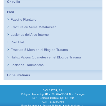
Cheville
Pied
Fasciite Plantaire
Fracture du 5eme Metatarsien
Lesiones del Arco Interno
Pied Plat
Fractura 5 Meta en el Blog de Trauma
Hallux Valgus (Juanetes) en el Blog de Trauma
Lesiones Traumáticas
Consultations
BIOLASTER, S.L.
Polígono Aranaztegi 4B • 20140 ANDOAIN • Espagne
Tel.: +34 943 300 813 et 639 619 494
C.I.F.: B-20843769
Enregistrement
•
France Biolaster
•
Avis juridique
•
.