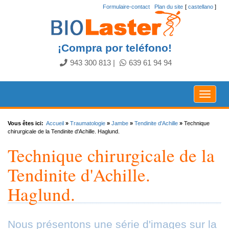
Formulaire-contact
.
Plan du site
[
castellano
]
¡Compra por teléfono!
943 300 813
|
639 61 94 94
Toggle
navigat
Vous êtes ici:
Accueil
»
Traumatologie
»
Jambe
»
Tendinite d'Achille
»
Technique
chirurgicale de la Tendinite d'Achille. Haglund.
Technique chirurgicale de la
Tendinite d'Achille.
Haglund.
Nous présentons une série d'images sur la