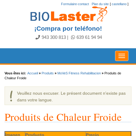
Formulaire-contact
.
Plan du site
[
castellano
]
¡Compra por teléfono!
943 300 813
|
639 61 94 94
Toggle
navigat
Vous êtes ici:
Accueil
»
Produits
»
MoVeS Fitness Rehabilitacion
»
Produits de
Chaleur Froide
Veuillez nous excuser. Le présent document n'existe pas
dans votre langue.
Produits de Chaleur Froide
Imagen
Producto
Precio