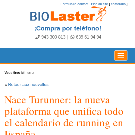
Formulaire-contact
.
Plan du site
[
castellano
]
¡Compra por teléfono!
943 300 813
|
639 61 94 94
Toggle
navigat
Vous êtes ici:
error
«
Retour aux nouvelles
Nace Turunner: la nueva
plataforma que unifica todo
el calendario de running en
España