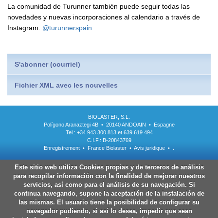
La comunidad de Turunner también puede seguir todas las
novedades y nuevas incorporaciones al calendario a través de
Instagram:
@turunnerspain
S'abonner (courriel)
Fichier XML avec les nouvelles
BIOLASTER, S.L.
Polígono Aranaztegi 4B • 20140 ANDOAIN • Espagne
Tel.: +34 943 300 813 et 639 619 494
C.I.F.: B-20843769
Enregistrement
•
France Biolaster
•
Avis juridique
•
.
Este sitio web utiliza Cookies propias y de terceros de análisis
para recopilar información con la finalidad de mejorar nuestros
servicios, así como para el análisis de su navegación. Si
continua navegando, supone la aceptación de la instalación de
las mismas. El usuario tiene la posibilidad de configurar su
navegador pudiendo, si así lo desea, impedir que sean