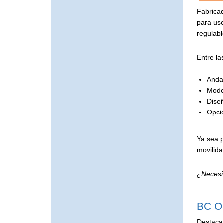
Fabricad
para uso
regulabl
Entre la
Anda
Model
Diseñ
Opcio
Ya sea p
movilida
¿Necesi
BC Or
Destaca 