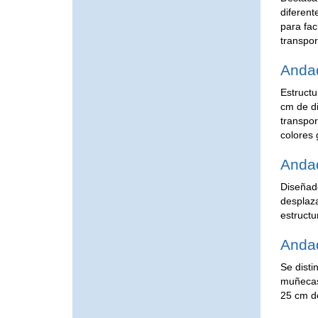
diferent
para fac
transpor
Andad
Estructu
cm de di
transpor
colores 
Andad
Diseñado
desplaza
estructu
Anda
Se disti
muñecas,
25 cm de