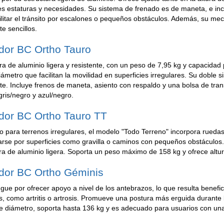
es estaturas y necesidades. Su sistema de frenado es de maneta, e inco
ilitar el tránsito por escalones o pequeños obstáculos. Además, su 
te sencillos.
or BC Ortho Tauro
ra de aluminio ligera y resistente, con un peso de 7,95 kg y capacida
ámetro que facilitan la movilidad en superficies irregulares. Su doble
te. Incluye frenos de maneta, asiento con respaldo y una bolsa de tra
gris/negro y azul/negro.
or BC Ortho Tauro TT
 para terrenos irregulares, el modelo "Todo Terreno" incorpora rueda
rse por superficies como gravilla o caminos con pequeños obstáculos.
ra de aluminio ligera. Soporta un peso máximo de 158 kg y ofrece altur
dor BC Ortho Géminis
ngue por ofrecer apoyo a nivel de los antebrazos, lo que resulta bene
 como artritis o artrosis. Promueve una postura más erguida durante
 diámetro, soporta hasta 136 kg y es adecuado para usuarios con una