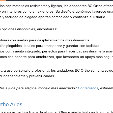
os con materiales resistentes y ligeros, los andadores BC Ortho ofrec
 en interiores como en exteriores. Su diseño ergonómico favorece una 
e y facilidad de plegado aportan comodidad y confianza al usuario.
s opciones disponibles, encontrarás:
dores con ruedas para desplazamientos más dinámicos.
os plegables, ideales para transportar y guardar con facilidad.
os con asiento integrado, perfectos para hacer pausas durante la mar
nes con soporte para antebrazos, que favorecen un apoyo más seguro 
ara uso personal o profesional, los andadores BC Ortho son una soluci
d independiente y prevenir caídas.
tas ayuda para elegir el modelo más adecuado?
Contáctanos
, estare
tho Aries
por su estructura ligera de aluminio. Ofrece ajuste tanto en la altura 